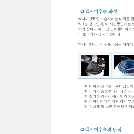
엑시머 (PRK) 수술시에는 마취를
략 1분 정도인데, 이 시간동안에는
각막 상피가 어느 정도 아물어야 하므
의 효과가 나타나게 됩니다.
엑시머(PRK) 의 수술과정은 아래와
①
마취용 안약을 3~4회 점안
②
각막의 중심부에서 직경 7~
③
잘려진 각막상피(각막의 가장
④
각막상피가 제거된 각막 부
⑤
항생제 및 소염 진통제 안약